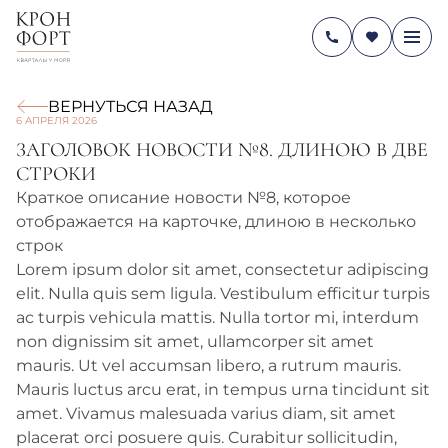
ВЕРНУТЬСЯ НАЗАД
6 АПРЕЛЯ 2026
ЗАГОЛОВОК НОВОСТИ №8. ДЛИНОЮ В ДВЕ
СТРОКИ
Краткое описание новости №8, которое
отображается на карточке, длиною в несколько
строк
Lorem ipsum dolor sit amet, consectetur adipiscing
elit. Nulla quis sem ligula. Vestibulum efficitur turpis
ac turpis vehicula mattis. Nulla tortor mi, interdum
non dignissim sit amet, ullamcorper sit amet
mauris. Ut vel accumsan libero, a rutrum mauris.
Mauris luctus arcu erat, in tempus urna tincidunt sit
amet. Vivamus malesuada varius diam, sit amet
placerat orci posuere quis. Curabitur sollicitudin,