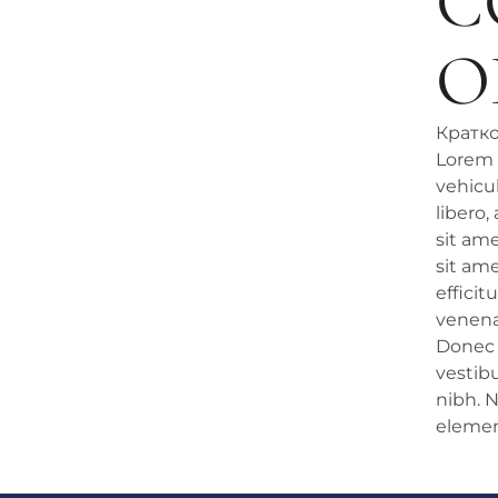
С
О
Кратко
Lorem i
vehicu
libero,
sit ame
sit ame
efficit
venenat
Donec 
vestibu
nibh. 
eleme