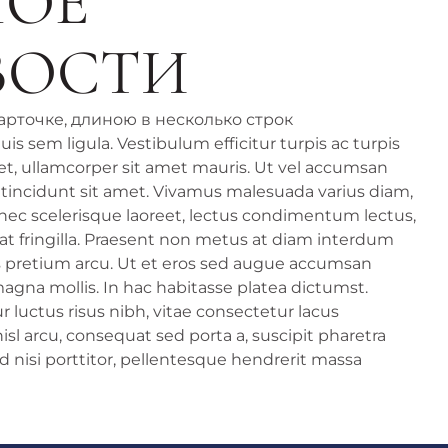
НОЕ
ВОСТИ
арточке, длиною в несколько строк
is sem ligula. Vestibulum efficitur turpis ac turpis
met, ullamcorper sit amet mauris. Ut vel accumsan
a tincidunt sit amet. Vivamus malesuada varius diam,
m nec scelerisque laoreet, lectus condimentum lectus,
erat fringilla. Praesent non metus at diam interdum
lis pretium arcu. Ut et eros sed augue accumsan
magna mollis. In hac habitasse platea dictumst.
luctus risus nibh, vitae consectetur lacus
isl arcu, consequat sed porta a, suscipit pharetra
d nisi porttitor, pellentesque hendrerit massa