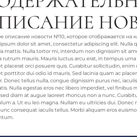
ОДЕРЖАТЕЛЬ
ПИСАНИЕ НО
е описание новости №10, которое отображается на к
psum dolor sit amet, consectetur adipiscing elit. Nulla qu
la mattis. Nulla tortor mi, interdum non dignissim sit a
 a rutrum mauris. Mauris luctus arcu erat, in tempus urn
t placerat orci posuere quis. Curabitur sollicitudin, eni
t porttitor dui odio id mauris. Sed lacinia quam ac plac
ur. Donec tellus nulla, congue dignissim purus nec, iacu
is. Nulla egestas eros nec libero imperdiet, vel finibus 
sed diam at augue laoreet rhoncus non a nunc. Curabitur 
lum a. Ut eu leo magna. Nullam eu ultricies dui. Donec n
Nunc consequat iaculis tellus. Morbi aliquam eros euismo
ntum.