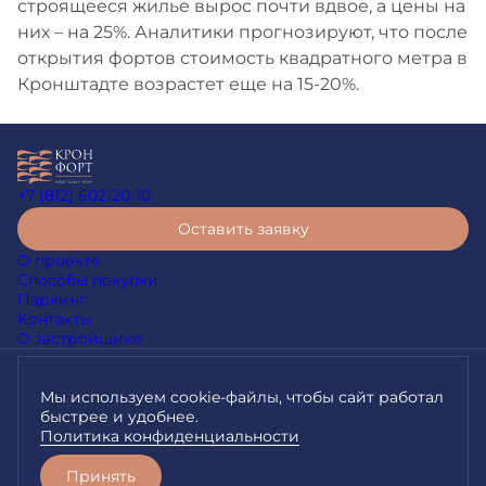
строящееся жилье вырос почти вдвое, а цены на
них – на 25%. Аналитики прогнозируют, что после
открытия фортов стоимость квадратного метра в
Кронштадте возрастет еще на 15-20%.
+7 (812) 602-20-10
Оставить заявку
О проекте
Способы покупки
Паркинг
Контакты
О застройщике
Согласие на обработку персональных данных
Мы используем cookie-файлы, чтобы сайт работал
Правила обработки персональных данных
наш.дом.рф
быстрее и удобнее.
Любая информация, представленная на данном сайте, носит
Политика конфиденциальности
исключительно информационный характер, не является
публичной офертой, определяемой положениями статьи 437 ГК
РФ.
Принять