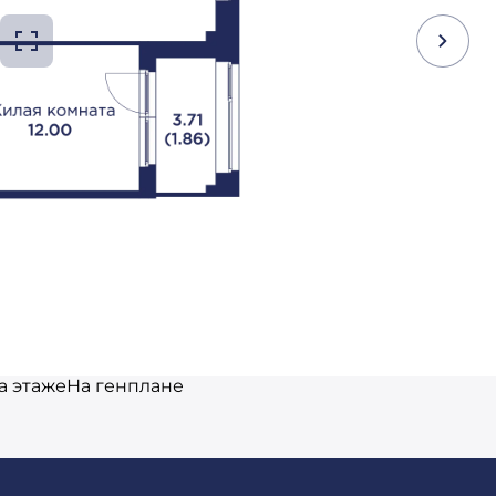
а этаже
На генплане