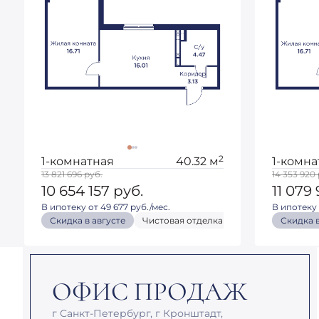
2
1-комнатная
40.32 м
1-комна
13 821 696
руб.
14 353 920
10 654 157
руб.
11 079
В ипотеку от 49 677 руб./мес.
В ипотеку 
Скидка в августе
Чистовая отделка
Кухня-гостиная
Скидка в
ОФИС ПРОДАЖ
г Санкт-Петербург, г Кронштадт,