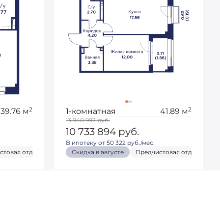
2
2
39.76 м
1-комнатная
41.89 м
13 940 992
руб.
10 733 894
руб.
В ипотеку от 50 322 руб./мес.
стовая отделка
Чистовая отделка
Скидка в августе
Скидка в августе
Кухня-гостиная
Предчистовая отделка
Предчистовая отделка