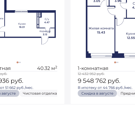
2
тная
40.32 м
1-комнатная
руб.
12 432 952
руб.
 936
руб.
9 548 762
руб.
от 51 662 руб./мес.
В ипотеку от 44 766 руб./мес.
 августе
Скидка в августе
Чистовая отделка
Чистовая отделка
Кухня-гостиная
Скидка в августе
Кухня-гостиная
Скидка в августе
Предчи