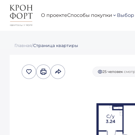
О проекте
Способы покупки
Выбор 
13 406 976 руб.
2
1-КОМНАТНАЯ
42.32 М
10 302 381 руб.
И
Главная
/
Страница квартиры
25 человек
смотр