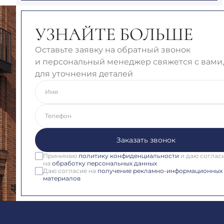
УЗНАЙТЕ БОЛЬШЕ
Оставьте заявку на обратный звонок
и персональный менеджер свяжется с вами,
для уточнения деталей
Имя
Телефон
Заказать звонок
Принимаю
политику конфиденциальности
и даю соглас
на
обработку персональных данных
Даю согласие на
получение рекламно-информационных
материалов