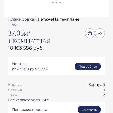
Планировка
На этаже
На генплане
№2
37.05
2
М
1-КОМНАТНАЯ
13 167 570 руб.
10 163 556 руб.
Ипотека
Подробнее
от 47 390 руб./мес
Корпус
Корпус 3
Секция
1
Этаж
2
Все характеристики
Панорама проекта
Смотреть