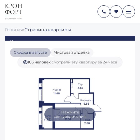
1-КОМНАТНАЯ
13 167 570 руб.
2
37.05 М
10 163 556 руб.
Главная
/
Страница квартиры
Ипотека
от 47 390 руб./мес.
Видовая квартира
Скидка в августе
Чистовая отделка
105 человек
смотрели эту квартиру за 24 часа
Нажмите
для увеличения