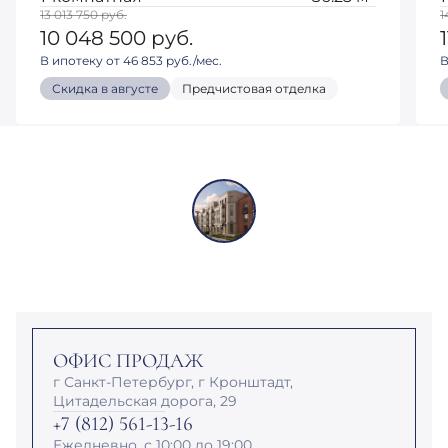
13 013 750
руб.
1
10 048 500
руб.
В ипотеку от 46 853 руб./мес.
В
Скидка в августе
Предчистовая отделка
ОФИС ПРОДАЖ
г Санкт-Петербург, г Кронштадт,
Цитадельская дорога, 29
+7 (812) 561-13-16
Ежедневно, с 10:00 до 19:00