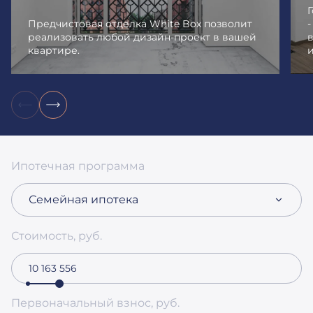
Предчистовая отделка White Box позволит
реализовать любой дизайн-проект в вашей
квартире.
и
Ипотечная программа
Семейная ипотека
Стоимость, руб.
Первоначальный взнос, руб.