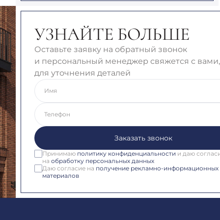
УЗНАЙТЕ БОЛЬШЕ
Оставьте заявку на обратный звонок
и персональный менеджер свяжется с вами,
для уточнения деталей
Имя
Телефон
Заказать звонок
Принимаю
политику конфиденциальности
и даю соглас
на
обработку персональных данных
Даю согласие на
получение рекламно-информационных
материалов