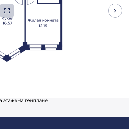
а этаже
На генплане