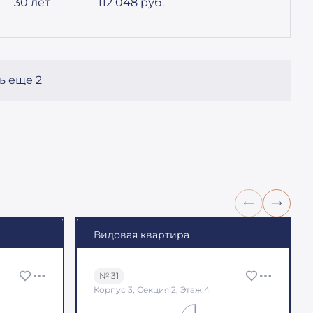
30 лет
112 048
руб.
ь еще 2
Видовая квартира
№ 31
Корпус 3, Секция 2, Этаж 4