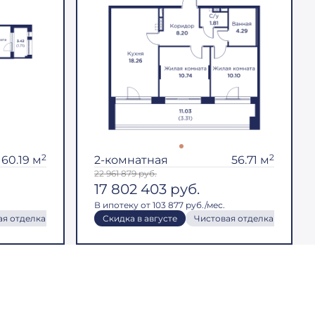
2
2
60.19 м
2-комнатная
56.71 м
22 961 879
руб.
17 802 403
руб.
В ипотеку от 103 877 руб./мес.
ая отделка
Чистовая отделка
Кухня-гостиная
Скидка в августе
Кухня-гостиная
Скидка в августе
Чистовая отделка
Чистовая отделк
Терр