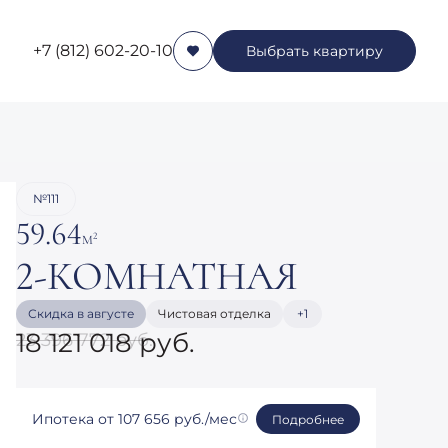
+7 (812) 602-20-10
Выбрать квартиру
Заказать звонок
№111
59.64
2
М
2-КОМНАТНАЯ
Скидка в августе
Чистовая отделка
+1
18 121 018 руб.
23 396 772 руб.
Ипотека
от 107 656 руб./мес
Подробнее