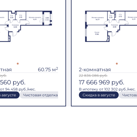
2
атная
60.75 м
2-комнатная
руб.
22 836 086
руб.
 560
руб.
17 666 969
руб.
от 94 458 руб./мес.
В ипотеку от 102 302 руб./мес.
ная
 августе
Скидка в августе
Чистовая отделка
Предчистовая отделка
Кухня-гостиная
Скидка в августе
Скидка в августе
Кухня-гостиная
Чистов