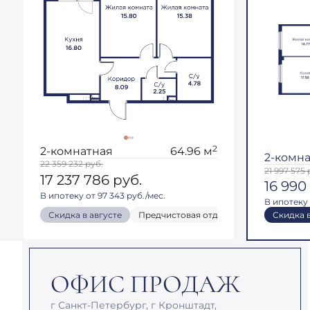
2
2-комнатная
64.96 м
2-комн
22 359 232
руб.
21 997 575
17 237 786
руб.
16 990
В ипотеку от 97 343 руб./мес.
В ипотеку 
Скидка в августе
Предчистовая отделка
Кухня-гости
Скидка в
ОФИС ПРОДАЖ
г Санкт-Петербург, г Кронштадт,