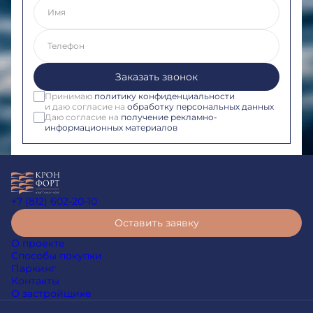
Имя
Телефон
Заказать звонок
Принимаю
политику конфиденциальности
и даю согласие на
обработку персональных данных
Даю согласие на
получение рекламно-
информационных материалов
+7 (812) 602-20-10
Оставить заявку
О проекте
Способы покупки
Паркинг
Контакты
О застройщике