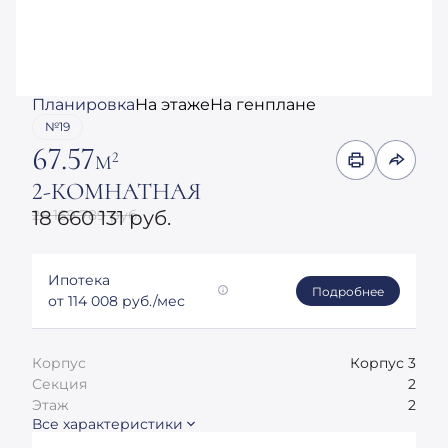
Планировка
На этаже
На генплане
№19
67.57
2
М
2-КОМНАТНАЯ
24 169 789 руб.
18 660 131 руб.
Ипотека
Подробнее
от 114 008 руб./мес
Корпус
Корпус 3
Секция
2
Этаж
2
Все характеристики