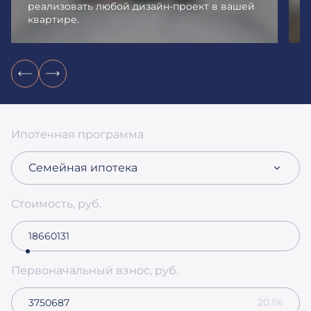
реализовать любой дизайн-проект в вашей
квартире.
и
Ипотечная программа
Семейная ипотека
Стоимость, руб.
Первоначальный взнос, руб.
20.1%