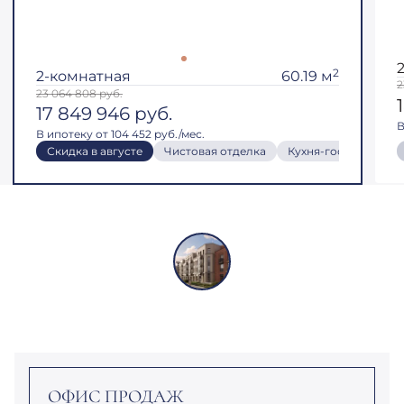
2
2-комнатная
60.19 м
2
23 064 808
руб.
17 849 946
руб.
В
В ипотеку от 104 452 руб./мес.
Скидка в августе
Чистовая отделка
Кухня-гостиная
ОФИС ПРОДАЖ