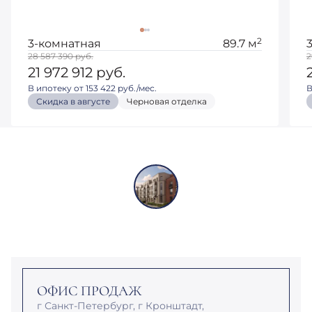
2
3-комнатная
89.7 м
28 587 390
руб.
2
21 972 912
руб.
В ипотеку от 153 422 руб./мес.
В
Скидка в августе
Черновая отделка
ОФИС ПРОДАЖ
г Санкт-Петербург, г Кронштадт,