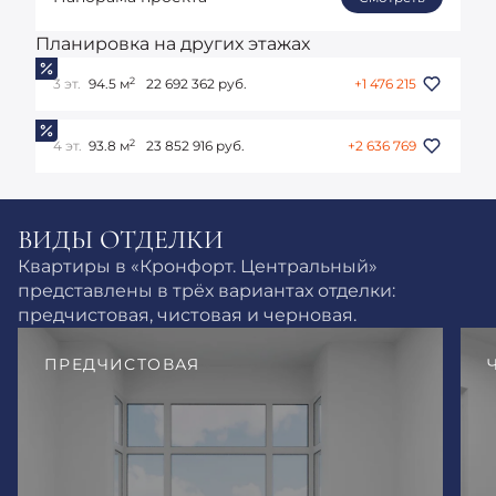
Планировка на других этажах
2
3 эт.
94.5 м
22 692 362 руб.
+1 476 215
2
4 эт.
93.8 м
23 852 916 руб.
+2 636 769
ВИДЫ ОТДЕЛКИ
Квартиры в «Кронфорт. Центральный»
представлены в трёх вариантах отделки:
предчистовая, чистовая и черновая.
ПРЕДЧИСТОВАЯ