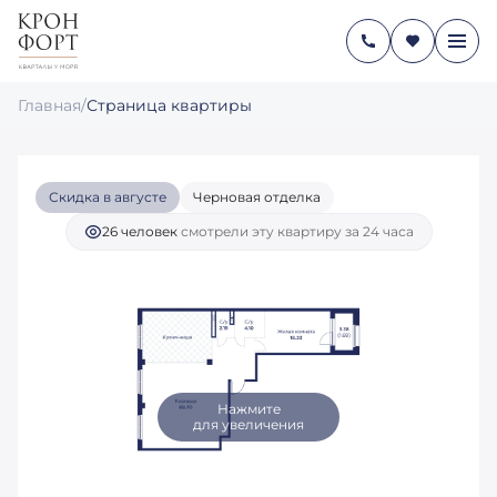
3-КОМНАТНАЯ
27 694 059 руб.
2
93.91 М
21 216 147 руб.
Главная
/
Страница квартиры
Ипотека
от 144 398 руб./мес.
Скидка в августе
Черновая отделка
26 человек
смотрели эту квартиру за 24 часа
Нажмите
для увеличения