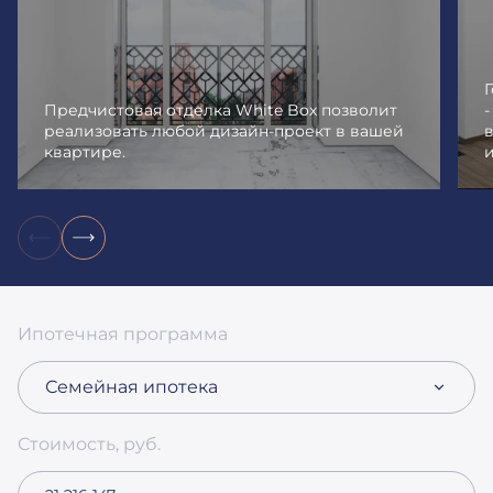
Предчистовая отделка White Box позволит
реализовать любой дизайн-проект в вашей
квартире.
и
Ипотечная программа
Семейная ипотека
Стоимость, руб.