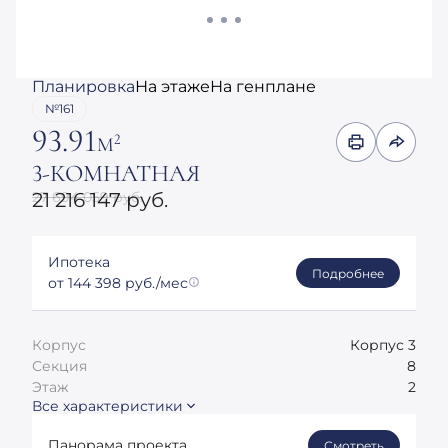
Планировка
На этаже
На генплане
№161
93.91
2
М
3-КОМНАТНАЯ
27 694 059 руб.
21 216 147 руб.
Ипотека
Подробнее
от 144 398 руб./мес
Корпус
Корпус 3
Секция
8
Этаж
2
Все характеристики
Панорама проекта
Смотреть