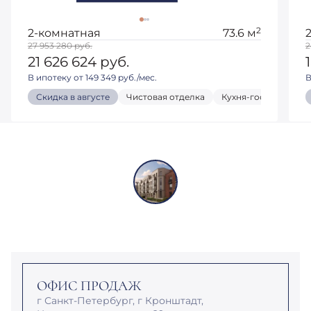
2
2-комнатная
73.6 м
27 953 280
руб.
2
21 626 624
руб.
В ипотеку от 149 349 руб./мес.
В
Скидка в августе
Чистовая отделка
Кухня-гостиная
ОФИС ПРОДАЖ
г Санкт-Петербург, г Кронштадт,