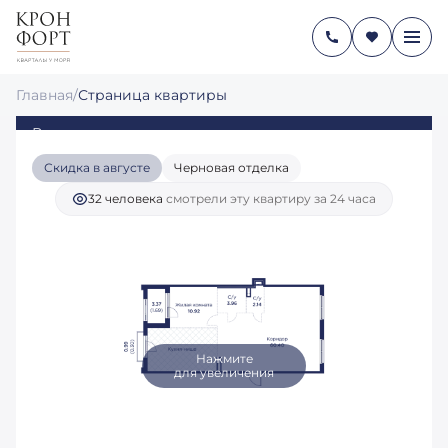
3-КОМНАТНАЯ
26 753 229 руб.
2
79.41 М
20 608 483 руб.
Главная
/
Страница квартиры
Ипотека
от 137 137 руб./мес.
Видовая квартира
Скидка в августе
Черновая отделка
32 человекa
смотрели эту квартиру за 24 часа
Нажмите
для увеличения