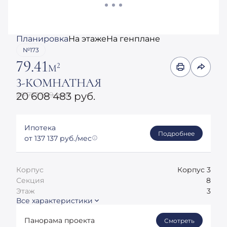
Планировка
На этаже
На генплане
№173
79.41
2
М
3-КОМНАТНАЯ
26 753 229 руб.
20 608 483 руб.
Ипотека
Подробнее
от 137 137 руб./мес
Корпус
Корпус 3
Секция
8
Этаж
3
Все характеристики
Панорама проекта
Смотреть