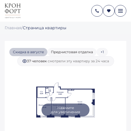
2-КОМНАТНАЯ
24 392 683 руб.
2
78.61 М
18 728 046 руб.
Главная
/
Страница квартиры
Ипотека
от 114 740 руб./мес.
Скидка в августе
Предчистовая отделка
+1
37 человек
смотрели эту квартиру за 24 часа
Нажмите
для увеличения