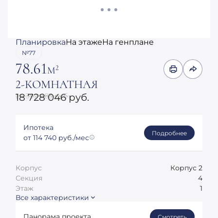
Планировка
На этаже
На генплане
№77
78.61
2
М
2-КОМНАТНАЯ
24 392 683 руб.
18 728 046 руб.
Ипотека
Подробнее
от 114 740 руб./мес
Корпус
Корпус 2
Секция
4
Этаж
1
Все характеристики
Панорама проекта
Смотреть