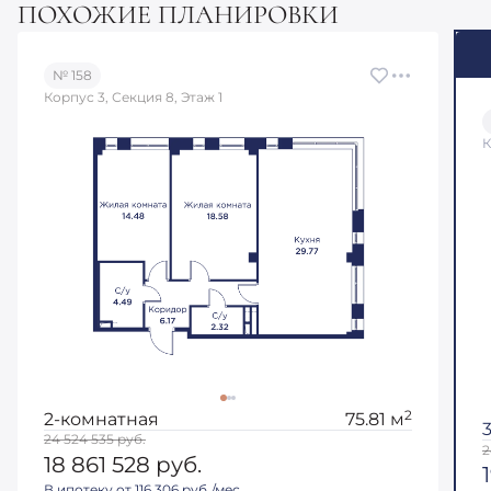
ПОХОЖИЕ ПЛАНИРОВКИ
№ 158
Корпус 3, Секция 8, Этаж 1
К
2
2-комнатная
75.81 м
24 524 535
руб.
2
18 861 528
руб.
В ипотеку от 116 306 руб./мес.