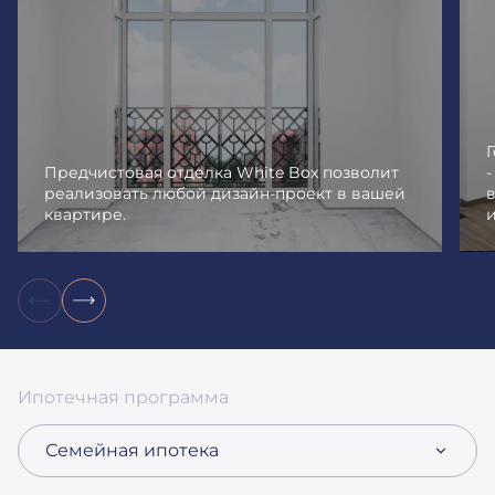
Предчистовая отделка White Box позволит
реализовать любой дизайн-проект в вашей
квартире.
и
Ипотечная программа
Семейная ипотека