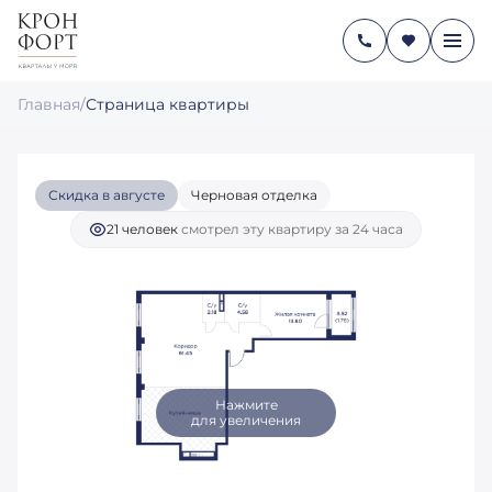
3-КОМНАТНАЯ
29 796 989 руб.
2
83.77 М
22 999 891 руб.
Главная
/
Страница квартиры
Ипотека
от 170 605 руб./мес.
Скидка в августе
Черновая отделка
21 человек
смотрел эту квартиру за 24 часа
Нажмите
для увеличения