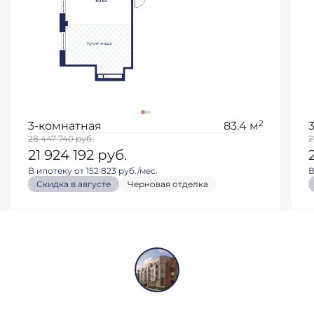
2
3-комнатная
83.4 м
28 447 740
руб.
2
21 924 192
руб.
В ипотеку от 152 823 руб./мес.
В
Скидка в августе
Черновая отделка