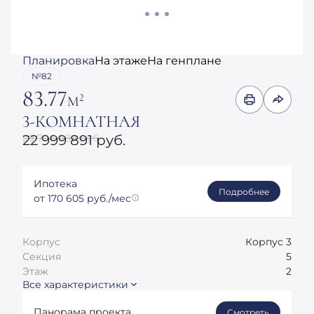
Планировка
На этаже
На генплане
№82
83.77
2
М
3-КОМНАТНАЯ
29 796 989 руб.
22 999 891 руб.
Ипотека
Подробнее
от 170 605 руб./мес
Корпус
Корпус 3
Секция
5
Этаж
2
Все характеристики
Панорама проекта
Смотреть