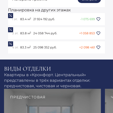
Планировка на других этажах
2
1 эт.
83.4 м
21 924 192 руб.
-1 075 699
2
3 эт.
83.8 м
24 058 744 руб.
+1 058 853
2
4 эт.
83.3 м
25 098 352 руб.
+2 098 461
ВИДЫ ОТДЕЛКИ
Квартиры в «Кронфорт. Центральный»
представлены в трёх вариантах отделки:
предчистовая, чистовая и черновая.
ПРЕДЧИСТОВАЯ