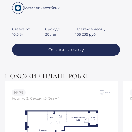
Металлинвестбанк
Ставка от
Срок до
Платеж в месяц
10.51%
30 лет
168 239
руб.
Оставить заявку
ПОХОЖИЕ ПЛАНИРОВКИ
№ 79
Корпус 3, Секция 5, Этаж 1
К